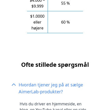
$4.000 ~
55 %
$9.999
$1.0000
eller
60 %
højere
Ofte stillede spørgsmål
Hvordan tjener jeg på at sælge
AimerLab-produkter?
Hvis du driver en hjemmeside, en
blog, en YouTube-kanal eller en side